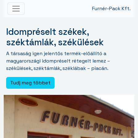
Furnér-Pack Kft.
Idompréselt székek,
széktámlák, székülések
A társaság igen jelentős termék-előállító a
magyarországi idompréselt rétegelt lemez –
székülések, széktámlák, széklábak – piacán.
Tudj meg többet