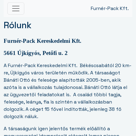
Furnér-Pack Kft.
Rólunk
Furnér-Pack Kereskedelmi Kft.
5661 Újkígyós, Petőfi u. 2
A Furnér-Pack Kereskedelmi Kft.
Békéscsabától 20 km-
re, Újkígyós város területén működik. A társaságot
Bánáti Ottó és felesége alapították 2005-ben, akik
azóta is a vállalkozás tulajdonosai. Bánáti Ottó látja el
az ügyvezetői feladatokat is.
A család többi tagja,
felesége, leánya, fia is szintén a vállalkozásban
dolgozik. A céget 15 fővel indították, jelenleg 38 fő
dolgozik náluk.
A társaságunk igen jelentős termék előállító a
magyarországi idompréselt rétegelt lemez piacon.