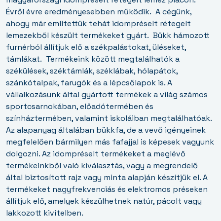
Évről évre eredményesebben működik.
A cégünk,
ahogy már említettük tehát idompréselt rétegelt
lemezekből készült termékeket gyárt.
Bükk hámozott
furnérból állítjuk elő a székpalástokat, üléseket,
támlákat.
Termékeink között megtalálhatók a
székülések, széktámlák, széklábak, hólapátok,
szánkótalpak, farugók és a lépcsőlapok is. A
vállalkozásunk által gyártott termékek a világ számos
sportcsarnokában, előadótermében és
színháztermében, valamint iskoláiban megtalálhatóak.
Az alapanyag általában bükkfa, de a vevő igényeinek
megfelelően bármilyen más fafajjal is képesek vagyunk
dolgozni. Az idompréselt termékeket a meglévő
termékeinkből való kiválasztás, vagy a megrendelő
által biztosított rajz vagy minta alapján készítjük el. A
termékeket nagyfrekvenciás és elektromos préseken
állítjuk elő, amelyek készülhetnek natúr, pácolt vagy
lakkozott kivitelben.