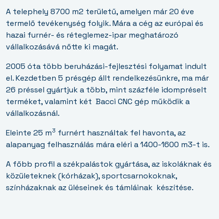
A telephely 8700 m2 területű, amelyen már 20 éve
termelő tevékenység folyik. Mára a cég az európai és
hazai furnér- és réteglemez-ipar meghatározó
vállalkozásává nőtte ki magát.
2005 óta több beruházási-fejlesztési folyamat indult
el. Kezdetben 5 présgép állt rendelkezésünkre, ma már
26 préssel gyártjuk a több, mint százféle idompréselt
terméket, valamint két
Bacci CNC gép működik a
vállalkozásnál.
3
Eleinte 25 m
furnért használtak fel havonta, az
alapanyag felhasználás mára eléri a 1400-1600 m3-t is.
A főbb profil a székpalástok gyártása, az iskoláknak és
közületeknek (kórházak), sportcsarnokoknak,
színházaknak az üléseinek és támláinak
készítése.